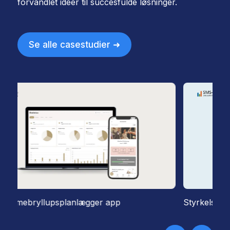
forvandlet ideer til succesfulde løsninger.
Se alle casestudier ➜
Styrkelse af SMS undersøgelser med høj respons