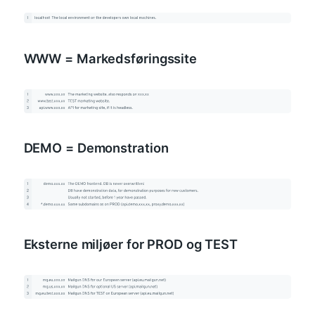
WWW = Markedsføringssite
DEMO = Demonstration
Eksterne miljøer for PROD og TEST