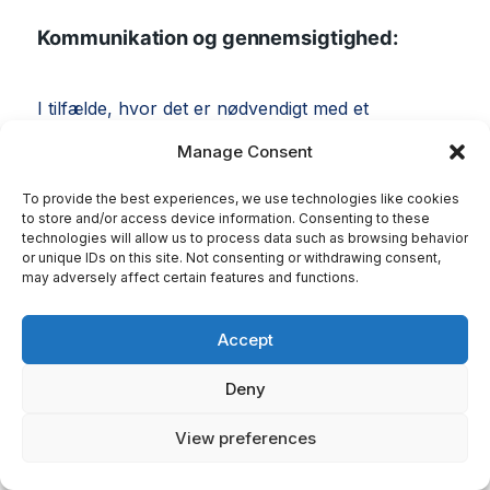
Kommunikation og gennemsigtighed:
I tilfælde, hvor det er nødvendigt med et
øjeblikkeligt push til PROD, men det ikke er blevet
Manage Consent
diskuteret med teamet, giver udviklerne en kort
forklaring i Jira-problemet. Det sikrer
To provide the best experiences, we use technologies like cookies
to store and/or access device information. Consenting to these
gennemsigtighed og klarhed om, hvor meget det
technologies will allow us to process data such as browsing behavior
or unique IDs on this site. Not consenting or withdrawing consent,
haster med rettelsen.
may adversely affect certain features and functions.
Derudover kommunikerer udviklerne løsningen
Accept
på problemet i Slack-kanalerne #prod-error og
#tikweb-prod-error. De bekræfter, at fejlen er
Deny
blevet rettet i både TEST- og PROD-miljøer,
ledsaget af et link til det tilsvarende Jira-problem
View preferences
til reference.